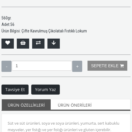
560gr.
Adet:56
Ürün Bilgisi: Çifte Kavrulmuş Çikolatalı Fıstıklı Lokum
Tavsiye Et
Yorum Yaz
ÜRÜN ÖZELLIKLERI
ÜRÜN ÖNERILERI
Süt ve süt ürünleri, soya ve soya ürünleri, yumurta, sert kabuklu
meyveler, yer fıstığı ve yer fıstığı ürünleri ve gluten içerebilir.