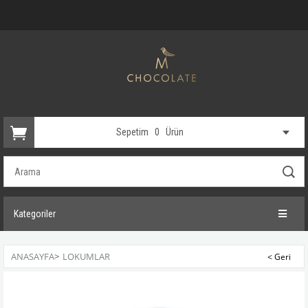
Sepetim
0
Ürün
Kategoriler
ANASAYFA
>
LOKUMLAR