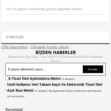
Not: El yapımı üretimlerde gramaj değişikleri olabilir.
ETIKETLER
Çifte Kavrulmuş
,
Çikolatalı Fıstıklı Lokum
,
BİZDEN HABERLER
Bültenimize Üye Olun ! Tüm İndirim ve Fırsatlardan İlk Sizin Haberiniz
Olsun !
Gönder
E-Ticari İleti Aydınlatma Metni
’ni okudum.
İzinli Kullanıcı Veri Tabanı Kayıt Ve Elektronik Ticari İleti
Açık Rıza Metni
’ni okudum. Bu kapsamda kişisel verilerimin işlenmesine
izin veriyorum.
Kurumsal