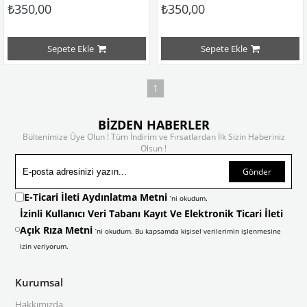
₺350,00
₺350,00
Sepete Ekle
Sepete Ekle
1
BİZDEN HABERLER
Bültenimize Üye Olun ! Tüm İndirim ve Fırsatlardan İlk Sizin Haberiniz
Olsun !
Gönder
E-Ticari İleti Aydınlatma Metni
’ni okudum.
İzinli Kullanıcı Veri Tabanı Kayıt Ve Elektronik Ticari İleti
Açık Rıza Metni
’ni okudum. Bu kapsamda kişisel verilerimin işlenmesine
izin veriyorum.
Kurumsal
Hakkımızda