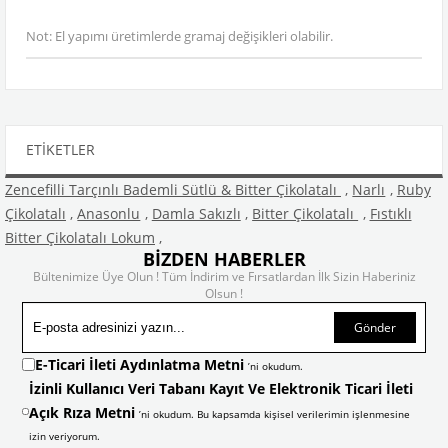
Not: El yapımı üretimlerde gramaj değişikleri olabilir.
ETIKETLER
Zencefilli Tarçınlı Bademli Sütlü & Bitter Çikolatalı
,
Narlı
,
Ruby
Çikolatalı
,
Anasonlu
,
Damla Sakızlı
,
Bitter Çikolatalı
,
Fıstıklı
Bitter Çikolatalı Lokum
,
BİZDEN HABERLER
Bültenimize Üye Olun ! Tüm İndirim ve Fırsatlardan İlk Sizin Haberiniz
Olsun !
Gönder
E-Ticari İleti Aydınlatma Metni
’ni okudum.
İzinli Kullanıcı Veri Tabanı Kayıt Ve Elektronik Ticari İleti
Açık Rıza Metni
’ni okudum. Bu kapsamda kişisel verilerimin işlenmesine
izin veriyorum.