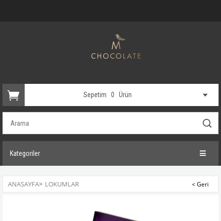
Sepetim
0
Ürün
Kategoriler
ANASAYFA
>
LOKUMLAR