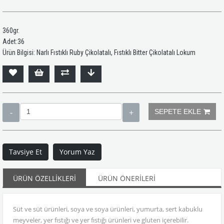
360gr.
Adet:36
Ürün Bilgisi: Narlı Fıstıklı Ruby Çikolatalı, Fıstıklı Bitter Çikolatalı Lokum
Tavsiye Et
Yorum Yaz
ÜRÜN ÖZELLIKLERI
ÜRÜN ÖNERILERI
Süt ve süt ürünleri, soya ve soya ürünleri, yumurta, sert kabuklu
meyveler, yer fıstığı ve yer fıstığı ürünleri ve gluten içerebilir.