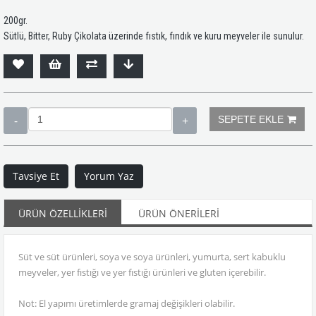
200gr.
Sütlü, Bitter, Ruby Çikolata üzerinde fıstık, fındık ve kuru meyveler ile sunulur.
Tavsiye Et
Yorum Yaz
ÜRÜN ÖZELLIKLERI
ÜRÜN ÖNERILERI
Süt ve süt ürünleri, soya ve soya ürünleri, yumurta, sert kabuklu
meyveler, yer fıstığı ve yer fıstığı ürünleri ve gluten içerebilir.
Not: El yapımı üretimlerde gramaj değişikleri olabilir.