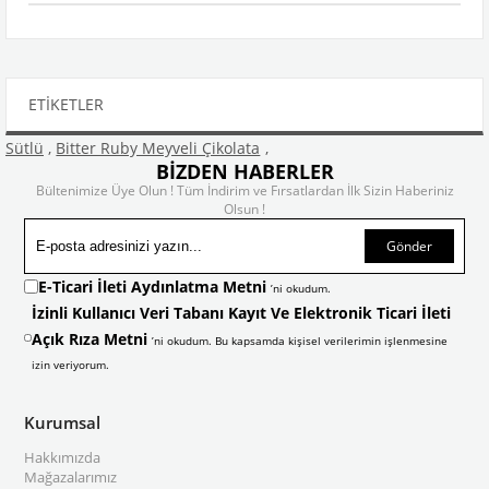
ETIKETLER
Sütlü
,
Bitter Ruby Meyveli Çikolata
,
BİZDEN HABERLER
Bültenimize Üye Olun ! Tüm İndirim ve Fırsatlardan İlk Sizin Haberiniz
Olsun !
Gönder
E-Ticari İleti Aydınlatma Metni
’ni okudum.
İzinli Kullanıcı Veri Tabanı Kayıt Ve Elektronik Ticari İleti
Açık Rıza Metni
’ni okudum. Bu kapsamda kişisel verilerimin işlenmesine
izin veriyorum.
Kurumsal
Hakkımızda
Mağazalarımız