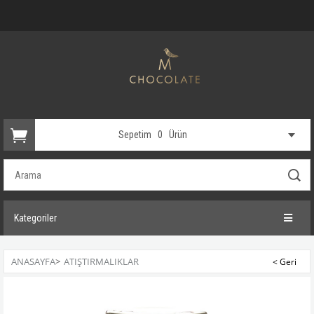
Sepetim
0
Ürün
Kategoriler
ANASAYFA
>
ATIŞTIRMALIKLAR